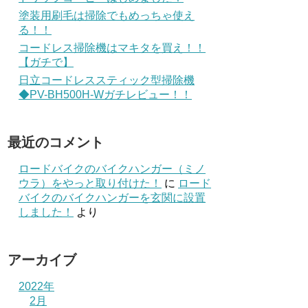
塗装用刷毛は掃除でもめっちゃ使え
る！！
コードレス掃除機はマキタを買え！！
【ガチで】
日立コードレススティック型掃除機
◆PV-BH500H-Wガチレビュー！！
最近のコメント
ロードバイクのバイクハンガー（ミノ
ウラ）をやっと取り付けた！
に
ロード
バイクのバイクハンガーを玄関に設置
しました！
より
アーカイブ
2022年
2月