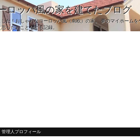
ーロッパ風の家を建てたブログ
ました！おしゃれなヨーロッパ風（南欧）の家。 夢のマイホームを
（思った）ことなども記録。
管理人プロフィール