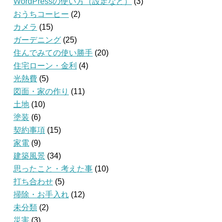
WordPressの使い方（設定など）
(3)
おうちコーヒー
(2)
カメラ
(15)
ガーデニング
(25)
住んでみての使い勝手
(20)
住宅ローン・金利
(4)
光熱費
(5)
図面・家の作り
(11)
土地
(10)
塗装
(6)
契約事項
(15)
家電
(9)
建築風景
(34)
思ったこと・考えた事
(10)
打ち合わせ
(5)
掃除・お手入れ
(12)
未分類
(2)
災害
(3)