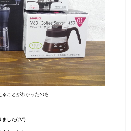
えることがわかったのも
た(;’∀’)