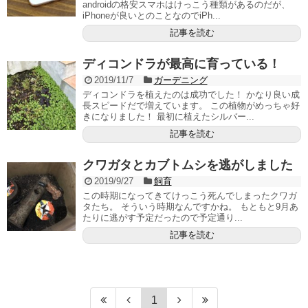
androidの格安スマホはけっこう種類があるのだが、
iPhoneが良いとのことなのでiPh...
記事を読む
ディコンドラが最高に育っている！
2019/11/7
ガーデニング
ディコンドラを植えたのは成功でした！ かなり良い成
長スピードだで増えています。 この植物がめっちゃ好
きになりました！ 最初に植えたシルバー...
記事を読む
クワガタとカブトムシを逃がしました
2019/9/27
飼育
この時期になってきてけっこう死んでしまったクワガ
タたち。 そういう時期なんですかね。 もともと9月あ
たりに逃がす予定だったので予定通り...
記事を読む
1