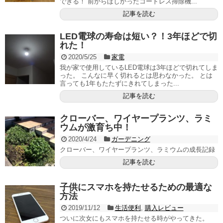
できる！ 前からほしかったコードレス掃除機...
記事を読む
LED電球の寿命は短い？！3年ほどで切
れた！
2020/5/25
家電
我が家で使用しているLED電球は3年ほどで切れてしま
った。 こんなに早く切れるとは思わなかった。 とは
言っても1年もたたずにきれてしまった...
記事を読む
クローバー、ワイヤープランツ、ラミ
ウムが激育ち中！
2020/4/24
ガーデニング
クローバー、ワイヤープランツ、ラミウムの成長記録
記事を読む
子供にスマホを持たせるための最適な
方法
2019/11/12
生活便利
,
購入レビュー
ついに次女にもスマホを持たせる時がやってきた。