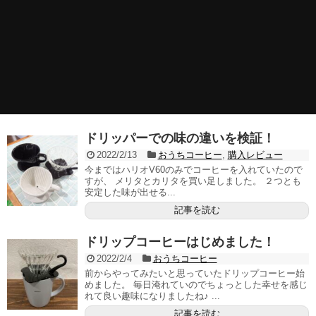
ドリッパーでの味の違いを検証！
2022/2/13
おうちコーヒー
,
購入レビュー
今まではハリオV60のみでコーヒーを入れていたので
すが、 メリタとカリタを買い足しました。 ２つとも
安定した味が出せる...
記事を読む
ドリップコーヒーはじめました！
2022/2/4
おうちコーヒー
前からやってみたいと思っていたドリップコーヒー始
めました。 毎日淹れていのでちょっとした幸せを感じ
れて良い趣味になりましたね♪ ...
記事を読む