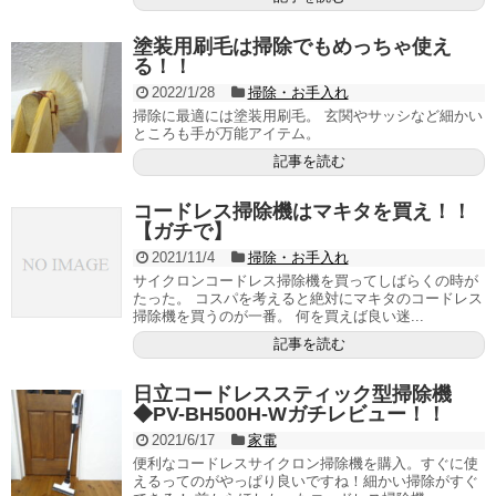
塗装用刷毛は掃除でもめっちゃ使え
る！！
2022/1/28
掃除・お手入れ
掃除に最適には塗装用刷毛。 玄関やサッシなど細かい
ところも手が万能アイテム。
記事を読む
コードレス掃除機はマキタを買え！！
【ガチで】
2021/11/4
掃除・お手入れ
サイクロンコードレス掃除機を買ってしばらくの時が
たった。 コスパを考えると絶対にマキタのコードレス
掃除機を買うのが一番。 何を買えば良い迷...
記事を読む
日立コードレススティック型掃除機
◆PV-BH500H-Wガチレビュー！！
2021/6/17
家電
便利なコードレスサイクロン掃除機を購入。すぐに使
えるってのがやっぱり良いですね！細かい掃除がすぐ