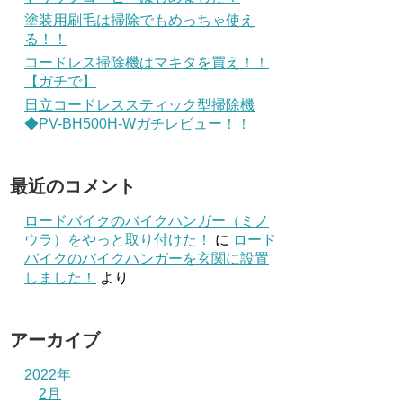
塗装用刷毛は掃除でもめっちゃ使え
る！！
コードレス掃除機はマキタを買え！！
【ガチで】
日立コードレススティック型掃除機
◆PV-BH500H-Wガチレビュー！！
最近のコメント
ロードバイクのバイクハンガー（ミノ
ウラ）をやっと取り付けた！
に
ロード
バイクのバイクハンガーを玄関に設置
しました！
より
アーカイブ
2022年
2月