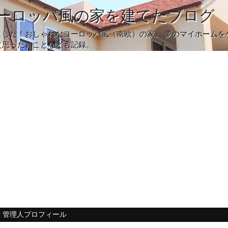
ーロッパ風の家を建てたブログ
ました！おしゃれなヨーロッパ風（南欧）の家。 夢のマイホームを
（思った）ことなども記録。
管理人プロフィール