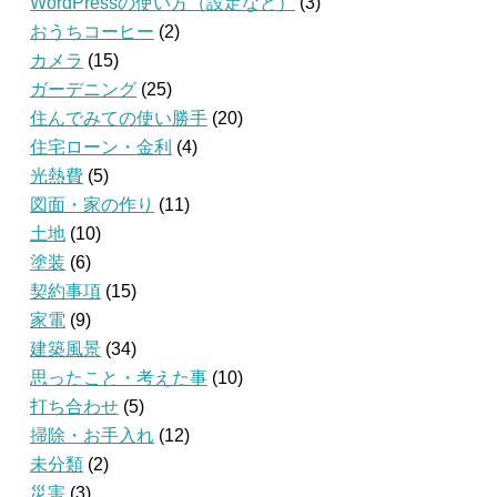
WordPressの使い方（設定など）
(3)
おうちコーヒー
(2)
カメラ
(15)
ガーデニング
(25)
住んでみての使い勝手
(20)
住宅ローン・金利
(4)
光熱費
(5)
図面・家の作り
(11)
土地
(10)
塗装
(6)
契約事項
(15)
家電
(9)
建築風景
(34)
思ったこと・考えた事
(10)
打ち合わせ
(5)
掃除・お手入れ
(12)
未分類
(2)
災害
(3)