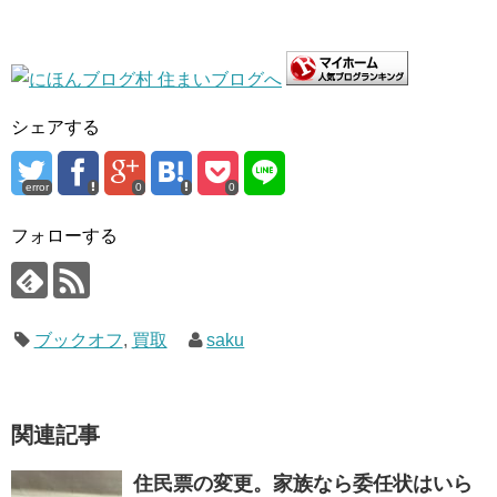
シェアする
error
0
0
フォローする
ブックオフ
,
買取
saku
関連記事
住民票の変更。家族なら委任状はいら