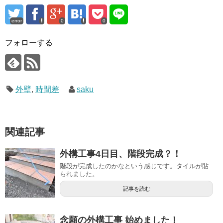
error
0
0
フォローする
外壁
,
時間差
saku
関連記事
外構工事4日目、階段完成？！
階段が完成したのかなという感じです。タイルが貼
られました。
記事を読む
念願の外構工事 始めました！