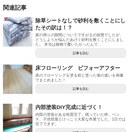
関連記事
除草シートなしで砂利を敷くことにし
たその訳は！？
家の周りの隙間についてですが土の状態でしたが、
どうしようか悩んだあげく砂利を敷くことにしまし
た。 本当は植物で覆いたかったんで...
記事を読む
床フローリング ビフォーアフター
床のフローリングを塗る前と塗った後の違いを画像
でまとめました！
記事を読む
内部塗装DIY完成に近づく！
内部の塗装がある程度完了。残っていた枠、ベン
チ、子供部屋とけっこう大変な作業でした。1日では
完了できず。