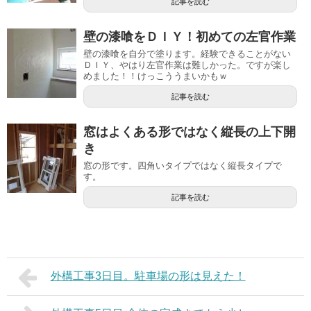
記事を読む
壁の漆喰をＤＩＹ！初めての左官作業
壁の漆喰を自分で塗ります。経験できることがない
ＤＩＹ、やはり左官作業は難しかった。ですが楽し
めました！！けっこううまいかもｗ
記事を読む
窓はよくある形ではなく縦長の上下開
き
窓の形です。四角いタイプではなく縦長タイプで
す。
記事を読む
外構工事3日目。駐車場の形は見えた！