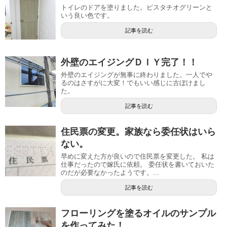
トイレのドアを塗りました。ピスタチオグリーンと
いう良い色です。
記事を読む
外壁のエイジングＤＩＹ完了！！
外壁のエイジングが無事に終わりました。一人でや
るのはさすがに大変！でもいい感じに古ぼけまし
た。
記事を読む
住民票の変更。家族なら委任状はいら
ない。
早めに変えた方が良いので住民票を変更した。 私は
仕事だったので嫁氏に依頼。 委任状を書いておいた
のだが必要なかったようです。...
記事を読む
フローリングを塗るオイルのサンプル
を作ってみた！