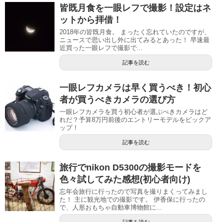
皆既月食を一眼レフで撮影！設定はネ
ットから拝借！
2018年の皆既月食。 まったく忘れていたのですが、
ニュースで思い出し外に出てみるとあった！ 早速最
近買った一眼レフで撮影で...
記事を読む
一眼レフカメラは早く買うべき！初心
者が買うべきカメラの選び方
一眼レフカメラを買う初心者が選ぶべきカメラはど
れだ？予算8万円前後のエントリーモデルをピックア
ップ！
記事を読む
旅行でnikon D5300の撮影モードを
色々試してみた感想(初心者向け)
忘年会旅行に行ったので写真を撮りまくってみまし
た！ 主に観光地での撮影です。 伊香保に行ったの
で、人形おもちゃ自動車博物館に...
記事を読む